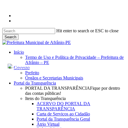
facebook
instagram
Hit enter to search or ESC to close
Search
Close
Search
search
Menu
Início
Termo de Uso e Política de Privacidade – Prefeitura de
Afrânio – PE
ACESSO À INFORMAÇÃO
PORTAL DA TRANSPARÊNCIA
Governo
Prefeito
Órgãos e Secretarias Municipais
Portal da Transparência
PORTAL DA TRANSPARÊNCIA
Fique por dentro
das contas públicas!
Itens do Transparência
ACERVO DO PORTAL DA
TRANSPARÊNCIA
Carta de Serviços ao Cidadão
Portal da Transparência Geral
Átrio Virtual