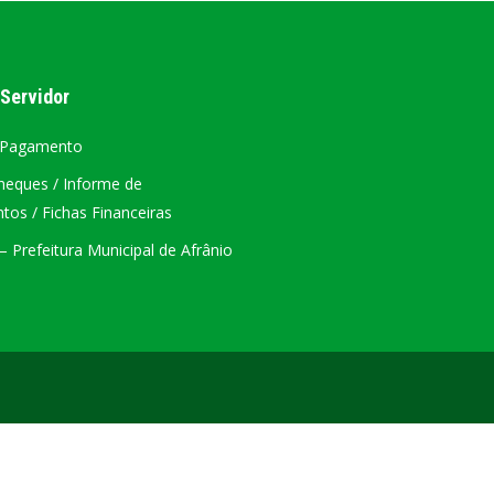
ÁTRIO VIRTUAL
 Servidor
DIÁRIO OFICIAL
AFRÂNIO – PE
 Pagamento
heques / Informe de
PLANO DE AÇÃO – SIAFIC
os / Fichas Financeiras
 Prefeitura Municipal de Afrânio