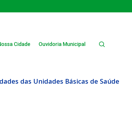
search
Nossa Cidade
Ouvidoria Municipal
idades das Unidades Básicas de Saúde
EDITAIS MUNICIPAIS
EDITAL INTERNO SIMPLIFICADO 001/2025
EDITAIS E PUBLICAÇÕES – PROGRAMA BRASIL
ALFABETIZADO 2025