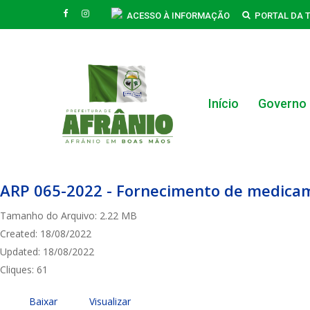
Skip
FACEBOOK
INSTAGRAM
ACESSO À INFORMAÇÃO
PORTAL DA 
to
main
content
Início
Governo
Hit enter to search or ESC to close
ARP 065-2022 - Fornecimento de medicame
Tamanho do Arquivo: 2.22 MB
Created: 18/08/2022
Updated: 18/08/2022
Cliques: 61
Baixar
Visualizar