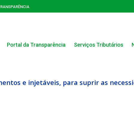
TRANSPARÊNCIA
Portal da Transparência
Serviços Tributários
ntos e injetáveis, para suprir as necess
ACERVO DO PORTAL DA TRANSPARÊNCIA
CARTA DE SERVIÇOS AO CIDADÃO
PORTAL DA TRANSPARÊNCIA GERAL