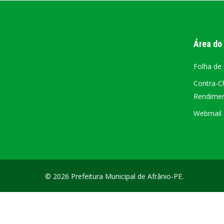
PORTAL DA
TRANSPARÊNCIA
Área do
FIQUE POR DENTRO DAS CONTAS PÚBLICAS!
Folha de
Contra-C
Rendiment
Webmail –
© 2026 Prefeitura Municipal de Afrânio-PE.