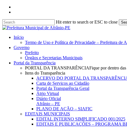
Skip
facebook
to
instagram
main
content
Hit enter to search or ESC to close
Sea
Close
Search
search
Menu
Início
Termo de Uso e Política de Privacidade – Prefeitura de 
Governo
Prefeito
Órgãos e Secretarias Municipais
Portal da Transparência
PORTAL DA TRANSPARÊNCIA
Fique por dentro das
Itens do Transparência
ACERVO DO PORTAL DA TRANSPARÊNCI
Carta de Serviços ao Cidadão
Portal da Transparência Geral
Átrio Virtual
Diário Oficial
Afrânio – PE
PLANO DE AÇÃO – SIAFIC
EDITAIS MUNICIPAIS
EDITAL INTERNO SIMPLIFICADO 001/2025
EDITAIS E PUBLICAÇÕES – PROGRAMA B