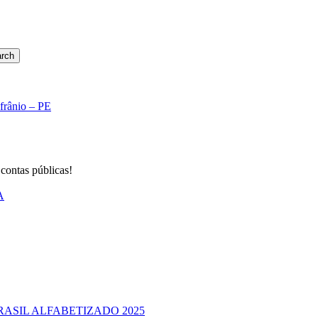
rch
Afrânio – PE
 contas públicas!
A
RASIL ALFABETIZADO 2025