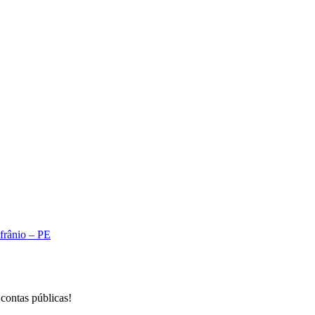
A
Afrânio – PE
 contas públicas!