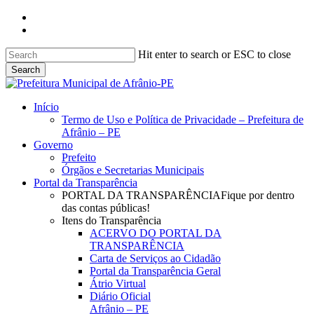
Skip
facebook
to
instagram
main
content
Hit enter to search or ESC to close
Search
Close
Search
search
Menu
Início
Termo de Uso e Política de Privacidade – Prefeitura de
Afrânio – PE
Governo
Prefeito
Órgãos e Secretarias Municipais
Portal da Transparência
PORTAL DA TRANSPARÊNCIA
Fique por dentro
das contas públicas!
Itens do Transparência
ACERVO DO PORTAL DA
TRANSPARÊNCIA
Carta de Serviços ao Cidadão
Portal da Transparência Geral
Átrio Virtual
Diário Oficial
Afrânio – PE