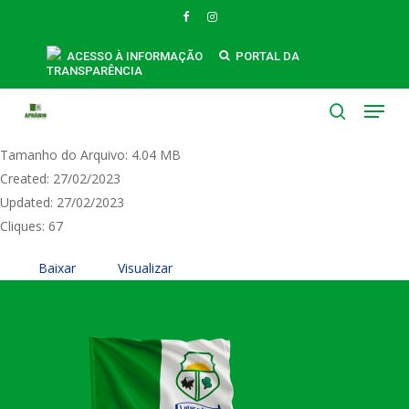
Skip
FACEBOOK
INSTAGRAM
to
ARP Nº 016-2023 - Fornecimento de
main
ACESSO À INFORMAÇÃO
PORTAL DA
TRANSPARÊNCIA
content
Materiais e Equipamentos Permanentes -
Menu
LUCINEIDE DE SOUSA CARVALHO - ME
search
Tamanho do Arquivo: 4.04 MB
Created: 27/02/2023
Updated: 27/02/2023
Cliques: 67
Baixar
Visualizar