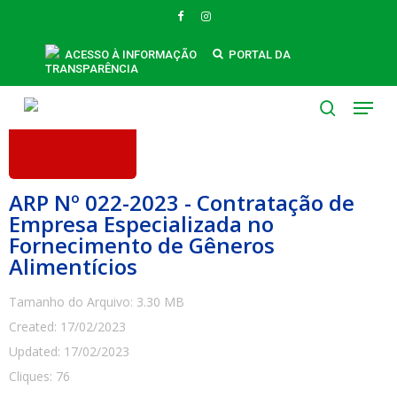
Skip
FACEBOOK
INSTAGRAM
to
main
ACESSO À INFORMAÇÃO
PORTAL DA
TRANSPARÊNCIA
content
Menu
search
ARP Nº 022-2023 - Contratação de
Empresa Especializada no
Fornecimento de Gêneros
Alimentícios
Tamanho do Arquivo: 3.30 MB
Created: 17/02/2023
Updated: 17/02/2023
Cliques: 76