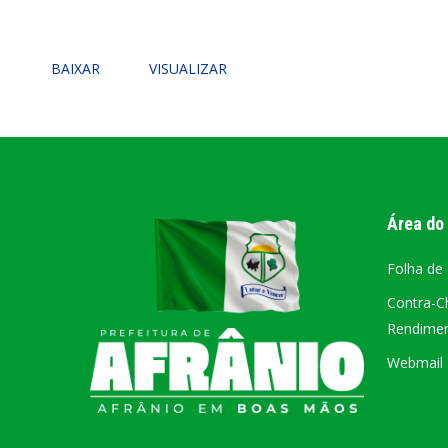
PORTAL DA
BAIXAR
VISUALIZAR
TRANSPARÊNCIA
FIQUE POR DENTRO DAS CONTAS PÚBLICAS!
Área do
Folha de
Contra-C
Rendiment
Webmail –