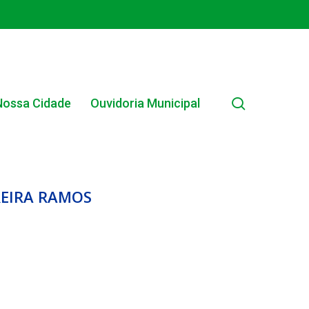
search
Nossa Cidade
Ouvidoria Municipal
REIRA RAMOS
EDITAL INTERNO SIMPLIFICADO 001/2025
EDITAIS E PUBLICAÇÕES – PROGRAMA BRASIL