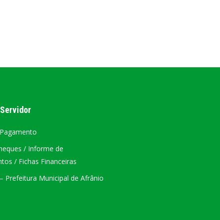
AL
PORTAL DA TRANSPARÊNCIA GERAL
ÁTRIO VIRTUAL
DIÁRIO OFICIAL
AFRÂNIO – PE
 Servidor
PLANO DE AÇÃO – SIAFIC
 Pagamento
heques / Informe de
os / Fichas Financeiras
 Prefeitura Municipal de Afrânio