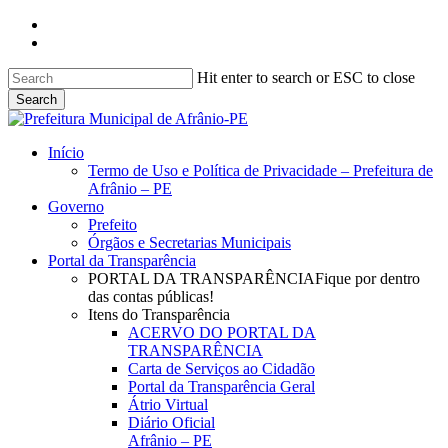
Skip
facebook
to
instagram
main
content
Hit enter to search or ESC to close
Search
Close
Search
search
Menu
Início
Termo de Uso e Política de Privacidade – Prefeitura de
Afrânio – PE
Governo
Prefeito
Órgãos e Secretarias Municipais
Portal da Transparência
PORTAL DA TRANSPARÊNCIA
Fique por dentro
das contas públicas!
Itens do Transparência
ACERVO DO PORTAL DA
TRANSPARÊNCIA
Carta de Serviços ao Cidadão
Portal da Transparência Geral
Átrio Virtual
Diário Oficial
Afrânio – PE