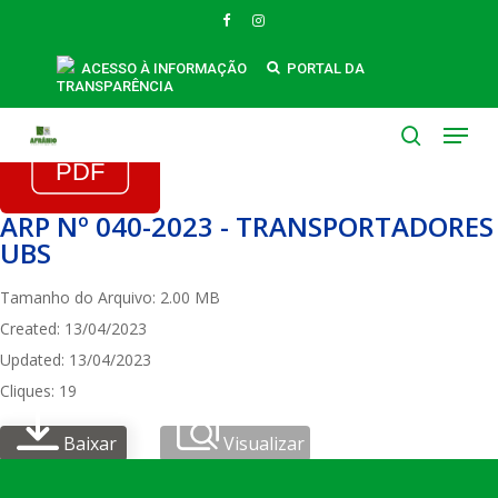
Skip
FACEBOOK
INSTAGRAM
to
main
ACESSO À INFORMAÇÃO
PORTAL DA
TRANSPARÊNCIA
content
Menu
search
ARP Nº 040-2023 - TRANSPORTADORES
UBS
Tamanho do Arquivo: 2.00 MB
Created: 13/04/2023
Updated: 13/04/2023
Cliques: 19
Baixar
Visualizar