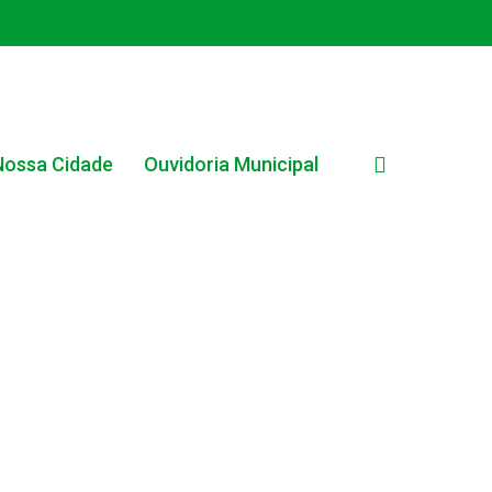
search
Nossa Cidade
Ouvidoria Municipal
EDITAL INTERNO SIMPLIFICADO 001/2025
EDITAIS E PUBLICAÇÕES – PROGRAMA BRASIL