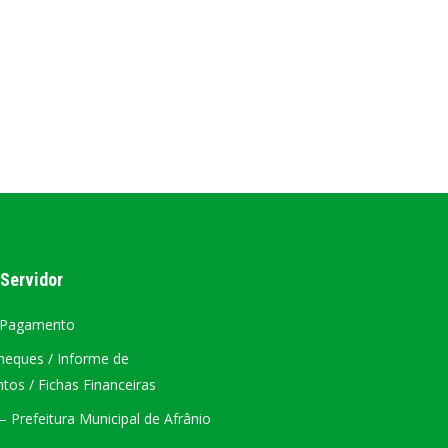
AL
PORTAL DA TRANSPARÊNCIA GERAL
ÁTRIO VIRTUAL
DIÁRIO OFICIAL
AFRÂNIO – PE
PLANO DE AÇÃO – SIAFIC
 Servidor
 Pagamento
heques / Informe de
os / Fichas Financeiras
 Prefeitura Municipal de Afrânio