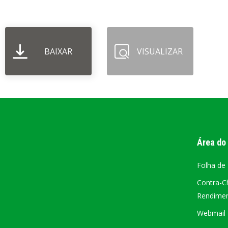
PORTAL DA
TRANSPARÊNCIA
BAIXAR
VISUALIZAR
FIQUE POR DENTRO DAS CONTAS PÚBLICAS!
Área do
Folha de
Contra-C
Rendiment
Webmail –