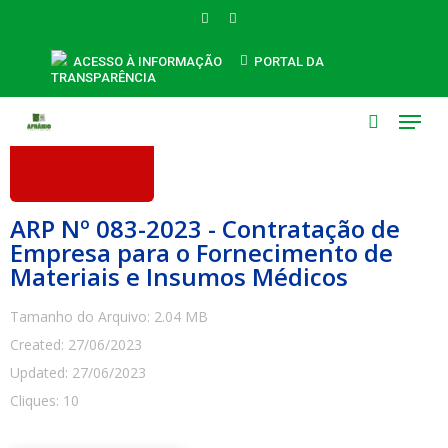
Skip
FACEBOOK
INSTAGRAM
to
main
ACESSO À INFORMAÇÃO
PORTAL DA
TRANSPARÊNCIA
content
Menu
search
ARP Nº 083-2023 - Contratação de
Empresa para o Fornecimento de
Materiais e Insumos Médicos
Tamanho do Arquivo: 2.04 MB
Created: 27/06/2023
Updated: 27/06/2023
Cliques: 10