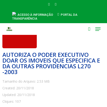
Skip
FACEBOOK
INSTAGRAM
to
main
ACESSO À INFORMAÇÃO
PORTAL DA
TRANSPARÊNCIA
content
Menu
search
AUTORIZA O PODER EXECUTIVO
DOAR OS IMOVEIS QUE ESPECIFICA E
DA OUTRAS PROVIDENCIAS L270
-2003
Tamanho do Arquivo: 2.53 MB
Created: 20/11/2018
Updated: 20/11/2018
Cliques: 107