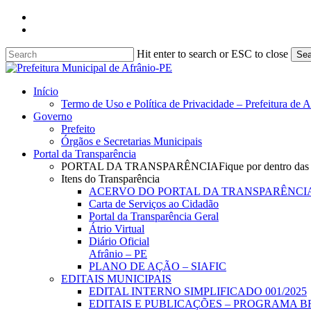
Skip
facebook
to
instagram
main
content
Hit enter to search or ESC to close
Sea
Close
Search
search
Menu
Início
Termo de Uso e Política de Privacidade – Prefeitura de 
Governo
Prefeito
Órgãos e Secretarias Municipais
Portal da Transparência
PORTAL DA TRANSPARÊNCIA
Fique por dentro das
Itens do Transparência
ACERVO DO PORTAL DA TRANSPARÊNCI
Carta de Serviços ao Cidadão
Portal da Transparência Geral
Átrio Virtual
Diário Oficial
Afrânio – PE
PLANO DE AÇÃO – SIAFIC
EDITAIS MUNICIPAIS
EDITAL INTERNO SIMPLIFICADO 001/2025
EDITAIS E PUBLICAÇÕES – PROGRAMA B