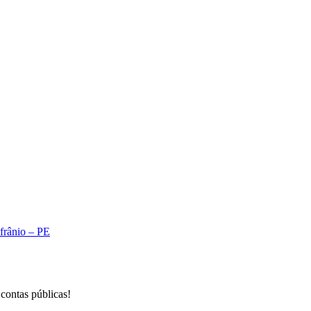
A
Afrânio – PE
 contas públicas!