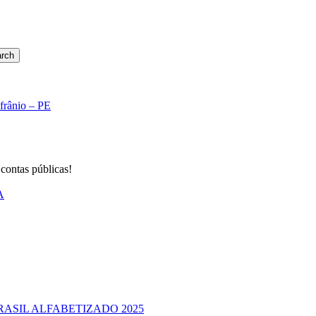
rch
Afrânio – PE
 contas públicas!
A
RASIL ALFABETIZADO 2025