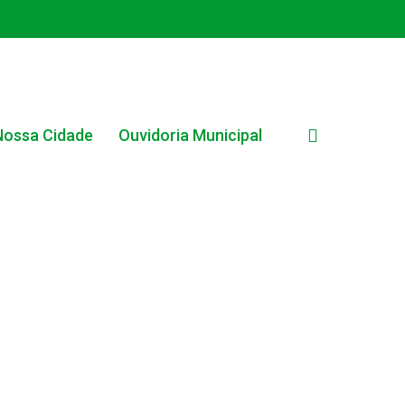
search
Nossa Cidade
Ouvidoria Municipal
EDITAL INTERNO SIMPLIFICADO 001/2025
EDITAIS E PUBLICAÇÕES – PROGRAMA BRASIL