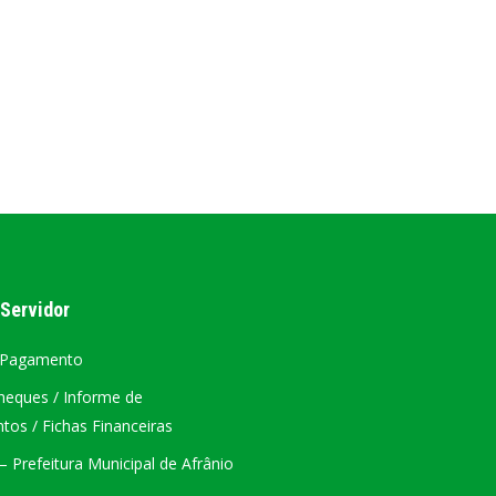
AL
PORTAL DA TRANSPARÊNCIA GERAL
ÁTRIO VIRTUAL
DIÁRIO OFICIAL
AFRÂNIO – PE
PLANO DE AÇÃO – SIAFIC
 Servidor
 Pagamento
heques / Informe de
os / Fichas Financeiras
 Prefeitura Municipal de Afrânio