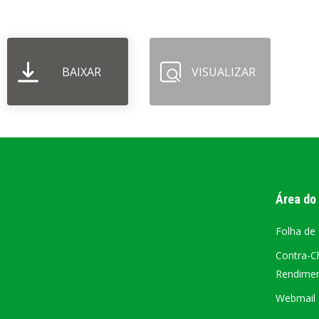
PORTAL DA
TRANSPARÊNCIA
BAIXAR
VISUALIZAR
FIQUE POR DENTRO DAS CONTAS PÚBLICAS!
Área do
Folha de
Contra-C
Rendiment
Webmail –