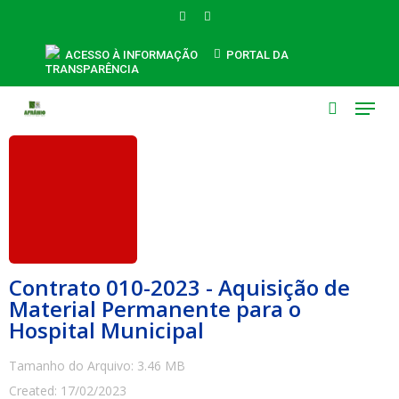
Skip
FACEBOOK
INSTAGRAM
to
main
ACESSO À INFORMAÇÃO
PORTAL DA
TRANSPARÊNCIA
content
Menu
search
Contrato 010-2023 - Aquisição de
Material Permanente para o
Hospital Municipal
Tamanho do Arquivo: 3.46 MB
Created: 17/02/2023