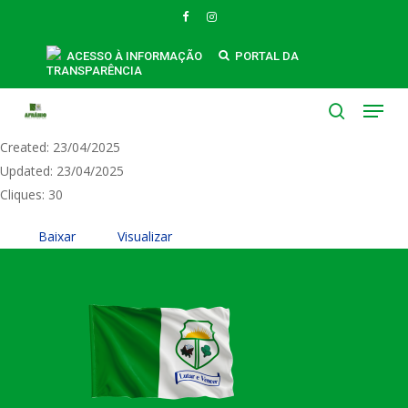
Skip
FACEBOOK
INSTAGRAM
to
CONTRATO 035 - 2025 - INSTITUTO DE
main
ACESSO À INFORMAÇÃO
PORTAL DA
TRANSPARÊNCIA
content
REUMATOLOGIA - Assinado
Menu
Tamanho do Arquivo: 390.04 KB
search
Created: 23/04/2025
Updated: 23/04/2025
Cliques: 30
Baixar
Visualizar