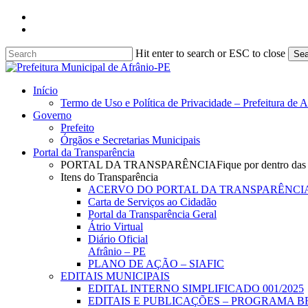
Skip
facebook
to
instagram
main
content
Hit enter to search or ESC to close
Sea
Close
Search
search
Menu
Início
Termo de Uso e Política de Privacidade – Prefeitura de 
Governo
Prefeito
Órgãos e Secretarias Municipais
Portal da Transparência
PORTAL DA TRANSPARÊNCIA
Fique por dentro das
Itens do Transparência
ACERVO DO PORTAL DA TRANSPARÊNCI
Carta de Serviços ao Cidadão
Portal da Transparência Geral
Átrio Virtual
Diário Oficial
Afrânio – PE
PLANO DE AÇÃO – SIAFIC
EDITAIS MUNICIPAIS
EDITAL INTERNO SIMPLIFICADO 001/2025
EDITAIS E PUBLICAÇÕES – PROGRAMA B