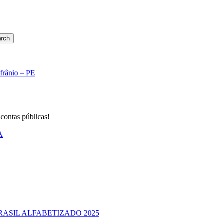
rch
Afrânio – PE
 contas públicas!
A
RASIL ALFABETIZADO 2025