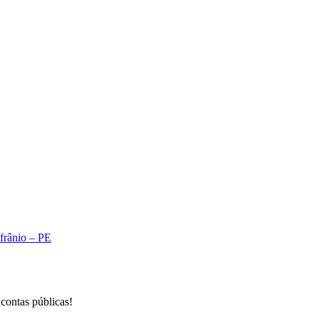
A
Afrânio – PE
 contas públicas!