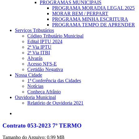
PROGRAMAS MUNICIPAIS
PROGRAMA MORADIA LEGAL 2025
MORAR BEM / PERPART
PROGRAMA MINHA ESCRITURA
PROGRAMA TEMPO DE APRENDER
Serviços Tributários
Código Tributário Municipal
Edital IPTU 2024
2ª Via IPTU
2ª Via ITBI
Alvarás
Acesso NFS-E
Certidão Negativa
Nossa Cidade
1ª Conferência das Cidades
Notícias
Conheça Afrânio
Ouvidoria Municipal
Relatório de Ouvidoria 2021
search
Contrato 053-2023 7º TERMO
Tamanho do Arquivo: 0.99 MB