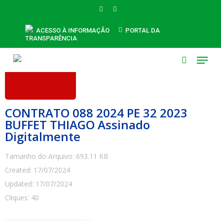
Skip
FACEBOOK
INSTAGRAM
to
main
ACESSO À INFORMAÇÃO
PORTAL DA
TRANSPARÊNCIA
content
Menu
search
CONTRATO 088 2024 PE 32 2023
BUFFET THIAGO Assinado
Digitalmente
Tamanho do Arquivo: 693.11 KB
Created: 17/07/2024
Updated: 17/07/2024
Cliques: 40