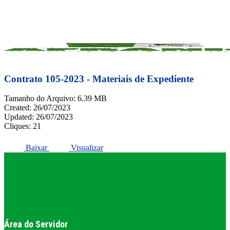
Skip
to
FACEBOOK
ACESSO À INFORMAÇÃO
PORTAL DA TRANSPARÊNCIA
main
INSTAGRAM
content
Contrato 105-2023 - Materiais de Expediente
Tamanho do Arquivo: 6.39 MB
Created: 26/07/2023
Updated: 26/07/2023
Cliques: 21
Baixar
Visualizar
Área do Servidor