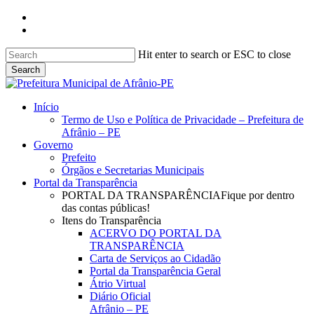
Skip
facebook
to
instagram
main
content
Hit enter to search or ESC to close
Search
Close
Search
search
Menu
Início
Termo de Uso e Política de Privacidade – Prefeitura de
Afrânio – PE
Governo
Prefeito
Órgãos e Secretarias Municipais
Portal da Transparência
PORTAL DA TRANSPARÊNCIA
Fique por dentro
das contas públicas!
Itens do Transparência
ACERVO DO PORTAL DA
TRANSPARÊNCIA
Carta de Serviços ao Cidadão
Portal da Transparência Geral
Átrio Virtual
Diário Oficial
Afrânio – PE