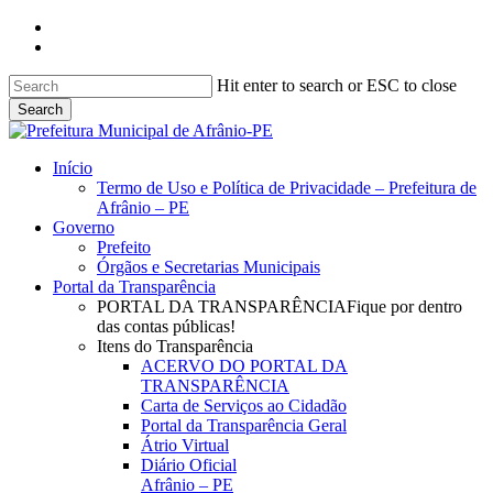
Skip
facebook
to
instagram
main
content
Hit enter to search or ESC to close
Search
Close
Search
search
Menu
Início
Termo de Uso e Política de Privacidade – Prefeitura de
Afrânio – PE
Governo
Prefeito
Órgãos e Secretarias Municipais
Portal da Transparência
PORTAL DA TRANSPARÊNCIA
Fique por dentro
das contas públicas!
Itens do Transparência
ACERVO DO PORTAL DA
TRANSPARÊNCIA
Carta de Serviços ao Cidadão
Portal da Transparência Geral
Átrio Virtual
Diário Oficial
Afrânio – PE