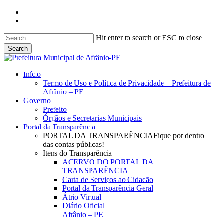
Skip
facebook
to
instagram
main
content
Hit enter to search or ESC to close
Search
Close
Search
search
Menu
Início
Termo de Uso e Política de Privacidade – Prefeitura de
Afrânio – PE
Governo
Prefeito
Órgãos e Secretarias Municipais
Portal da Transparência
PORTAL DA TRANSPARÊNCIA
Fique por dentro
das contas públicas!
Itens do Transparência
ACERVO DO PORTAL DA
TRANSPARÊNCIA
Carta de Serviços ao Cidadão
Portal da Transparência Geral
Átrio Virtual
Diário Oficial
Afrânio – PE