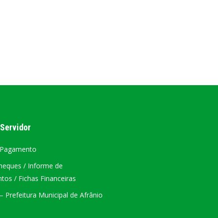
AL
PORTAL DA TRANSPARÊNCIA GERAL
ÁTRIO VIRTUAL
DIÁRIO OFICIAL
AFRÂNIO – PE
PLANO DE AÇÃO – SIAFIC
 Servidor
 Pagamento
heques / Informe de
os / Fichas Financeiras
 Prefeitura Municipal de Afrânio