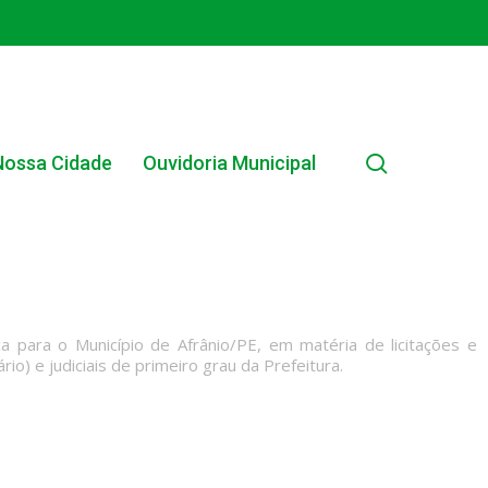
search
Nossa Cidade
Ouvidoria Municipal
a para o Município de Afrânio/PE, em matéria de licitações e
io) e judiciais de primeiro grau da Prefeitura.
EDITAL INTERNO SIMPLIFICADO 001/2025
EDITAIS E PUBLICAÇÕES – PROGRAMA BRASIL