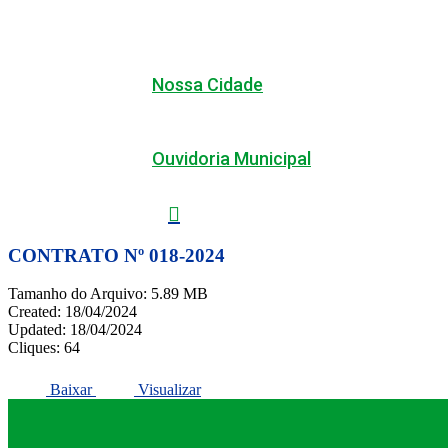
2ª VIA IPTU
2ª VIA ITBI
ALVARÁS
ACESSO NFS-E
Nossa Cidade
CERTIDÃO NEGATIVA
1ª CONFERÊNCIA DAS CIDADES
NOTÍCIAS
Ouvidoria Municipal
CONHEÇA AFRÂNIO
RELATÓRIO DE OUVIDORIA 2021
search
CONTRATO Nº 018-2024
Tamanho do Arquivo: 5.89 MB
Created: 18/04/2024
Updated: 18/04/2024
Cliques: 64
Baixar
Visualizar