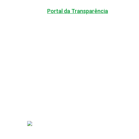
PREFEITO
Portal da Transparência
ÓRGÃOS E SECRETARIAS MUNICIPAIS
PORTAL DA TRANSPARÊNC
FIQUE POR DENTRO DAS CONTAS PÚBLICAS!
Hit enter to search or ESC to close
ACERVO DO PORTAL DA TRANSP
ACESSO À INFORMAÇÃO
PORTAL DA TRANSPARÊNC
CARTA DE SERVIÇOS AO CIDADÃ
PORTAL DA TRANSPARÊNCIA GE