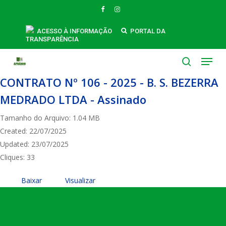
Skip
FACEBOOK
INSTAGRAM
to
main
ACESSO À INFORMAÇÃO
PORTAL DA
TRANSPARÊNCIA
content
Menu
search
CONTRATO Nº 106 - 2025 - B. S. BEZERRA
MEDRADO LTDA - Assinado
Tamanho do Arquivo: 1.04 MB
Created: 22/07/2025
Updated: 23/07/2025
Cliques: 33
Baixar
Visualizar