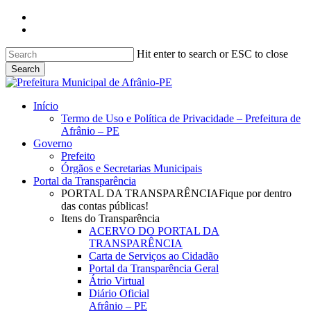
Skip
facebook
to
instagram
main
content
Hit enter to search or ESC to close
Search
Close
Search
search
Menu
Início
Termo de Uso e Política de Privacidade – Prefeitura de
Afrânio – PE
Governo
Prefeito
Órgãos e Secretarias Municipais
Portal da Transparência
PORTAL DA TRANSPARÊNCIA
Fique por dentro
das contas públicas!
Itens do Transparência
ACERVO DO PORTAL DA
TRANSPARÊNCIA
Carta de Serviços ao Cidadão
Portal da Transparência Geral
Átrio Virtual
Diário Oficial
Afrânio – PE