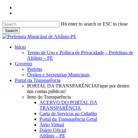
Skip
facebook
to
instagram
main
content
Hit enter to search or ESC to close
Search
Close
Search
search
Menu
Início
Termo de Uso e Política de Privacidade – Prefeitura de
Afrânio – PE
Governo
Prefeito
Órgãos e Secretarias Municipais
Portal da Transparência
PORTAL DA TRANSPARÊNCIA
Fique por dentro
das contas públicas!
Itens do Transparência
ACERVO DO PORTAL DA
TRANSPARÊNCIA
Carta de Serviços ao Cidadão
Portal da Transparência Geral
Átrio Virtual
Diário Oficial
Afrânio – PE