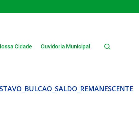
search
Nossa Cidade
Ouvidoria Municipal
GUSTAVO_BULCAO_SALDO_REMANESCENTE
EDITAL INTERNO SIMPLIFICADO 001/2025
EDITAIS E PUBLICAÇÕES – PROGRAMA BRASIL