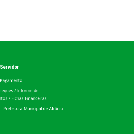
AL
PORTAL DA TRANSPARÊNCIA GERAL
ÁTRIO VIRTUAL
DIÁRIO OFICIAL
AFRÂNIO – PE
 Servidor
PLANO DE AÇÃO – SIAFIC
 Pagamento
heques / Informe de
os / Fichas Financeiras
 Prefeitura Municipal de Afrânio