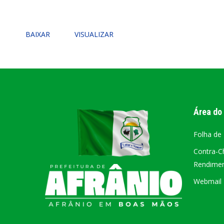
PORTAL DA
BAIXAR
VISUALIZAR
TRANSPARÊNCIA
FIQUE POR DENTRO DAS CONTAS PÚBLICAS!
Área do
Folha de
Contra-C
Rendiment
Webmail –