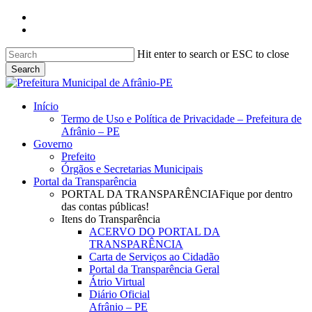
Skip
facebook
to
instagram
main
content
Hit enter to search or ESC to close
Search
Close
Search
search
Menu
Início
Termo de Uso e Política de Privacidade – Prefeitura de
Afrânio – PE
Governo
Prefeito
Órgãos e Secretarias Municipais
Portal da Transparência
PORTAL DA TRANSPARÊNCIA
Fique por dentro
das contas públicas!
Itens do Transparência
ACERVO DO PORTAL DA
TRANSPARÊNCIA
Carta de Serviços ao Cidadão
Portal da Transparência Geral
Átrio Virtual
Diário Oficial
Afrânio – PE