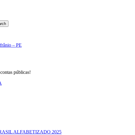
rch
Afrânio – PE
 contas públicas!
A
RASIL ALFABETIZADO 2025