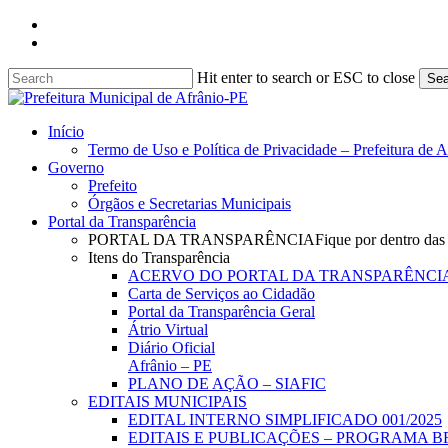
Skip
facebook
to
instagram
main
content
Hit enter to search or ESC to close
Sea
Close
Search
search
Menu
Início
Termo de Uso e Política de Privacidade – Prefeitura de 
Governo
Prefeito
Órgãos e Secretarias Municipais
Portal da Transparência
PORTAL DA TRANSPARÊNCIA
Fique por dentro das
Itens do Transparência
ACERVO DO PORTAL DA TRANSPARÊNCI
Carta de Serviços ao Cidadão
Portal da Transparência Geral
Átrio Virtual
Diário Oficial
Afrânio – PE
PLANO DE AÇÃO – SIAFIC
EDITAIS MUNICIPAIS
EDITAL INTERNO SIMPLIFICADO 001/2025
EDITAIS E PUBLICAÇÕES – PROGRAMA B