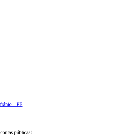
A
Afrânio – PE
 contas públicas!