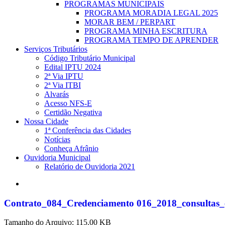
PROGRAMAS MUNICIPAIS
PROGRAMA MORADIA LEGAL 2025
MORAR BEM / PERPART
PROGRAMA MINHA ESCRITURA
PROGRAMA TEMPO DE APRENDER
Serviços Tributários
Código Tributário Municipal
Edital IPTU 2024
2ª Via IPTU
2ª Via ITBI
Alvarás
Acesso NFS-E
Certidão Negativa
Nossa Cidade
1ª Conferência das Cidades
Notícias
Conheça Afrânio
Ouvidoria Municipal
Relatório de Ouvidoria 2021
search
Contrato_084_Credenciamento 016_2018_consul
Tamanho do Arquivo: 115.00 KB