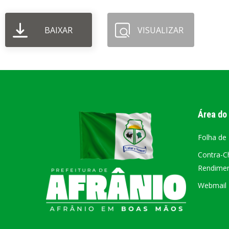
PORTAL DA
BAIXAR
VISUALIZAR
TRANSPARÊNCIA
FIQUE POR DENTRO DAS CONTAS PÚBLICAS!
Área do
Folha de
Contra-C
Rendiment
Webmail –