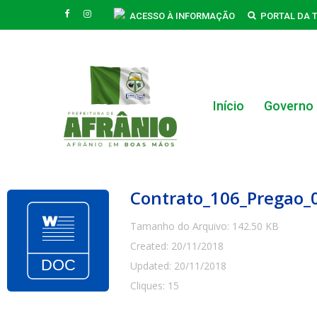
Skip
FACEBOOK
INSTAGRAM
ACESSO À INFORMAÇÃO
PORTAL DA 
to
main
content
Início
Governo
Hit enter to search or ESC to close
Contrato_106_Pregao
Tamanho do Arquivo: 142.50 KB
Created: 20/11/2018
Updated: 20/11/2018
Cliques: 15