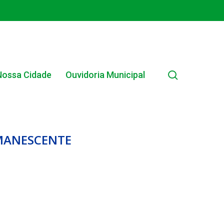
search
Nossa Cidade
Ouvidoria Municipal
EMANESCENTE
EDITAIS MUNICIPAIS
EDITAL INTERNO SIMPLIFICADO 001/2025
EDITAIS E PUBLICAÇÕES – PROGRAMA BRASIL
ALFABETIZADO 2025