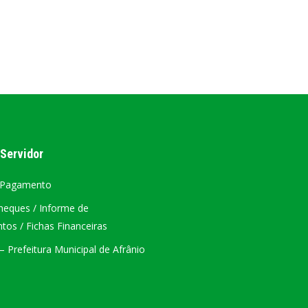
ÁTRIO VIRTUAL
DIÁRIO OFICIAL
AFRÂNIO – PE
PLANO DE AÇÃO – SIAFIC
 Servidor
 Pagamento
heques / Informe de
os / Fichas Financeiras
 Prefeitura Municipal de Afrânio