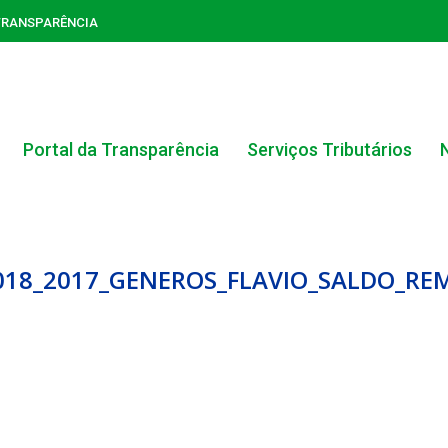
TRANSPARÊNCIA
Portal da Transparência
Serviços Tributários
_018_2017_GENEROS_FLAVIO_SALDO_R
ACERVO DO PORTAL DA TRANSPARÊNCIA
CARTA DE SERVIÇOS AO CIDADÃO
PORTAL DA TRANSPARÊNCIA GERAL