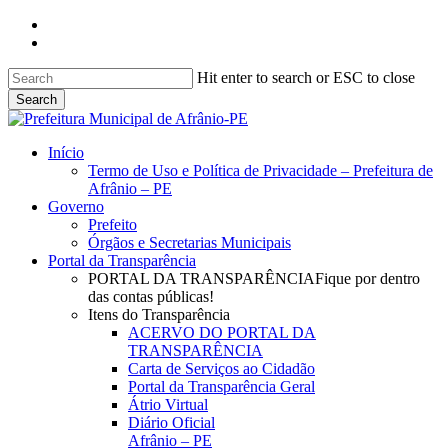
Skip
facebook
to
instagram
main
content
Hit enter to search or ESC to close
Search
Close
Search
search
Menu
Início
Termo de Uso e Política de Privacidade – Prefeitura de
Afrânio – PE
Governo
Prefeito
Órgãos e Secretarias Municipais
Portal da Transparência
PORTAL DA TRANSPARÊNCIA
Fique por dentro
das contas públicas!
Itens do Transparência
ACERVO DO PORTAL DA
TRANSPARÊNCIA
Carta de Serviços ao Cidadão
Portal da Transparência Geral
Átrio Virtual
Diário Oficial
Afrânio – PE