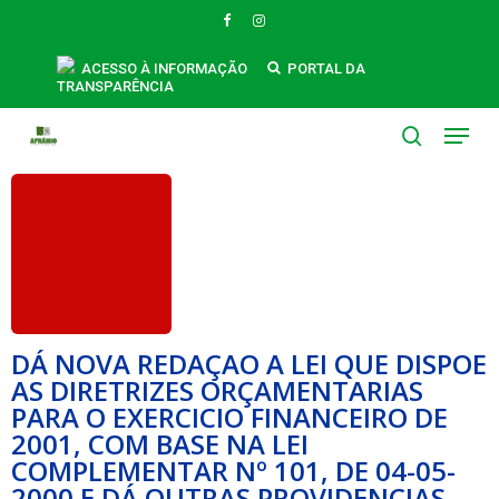
Skip
FACEBOOK
INSTAGRAM
to
main
ACESSO À INFORMAÇÃO
PORTAL DA
TRANSPARÊNCIA
content
Menu
search
DÁ NOVA REDAÇAO A LEI QUE DISPOE
AS DIRETRIZES ORÇAMENTARIAS
PARA O EXERCICIO FINANCEIRO DE
2001, COM BASE NA LEI
COMPLEMENTAR Nº 101, DE 04-05-
2000 E DÁ OUTRAS PROVIDENCIAS