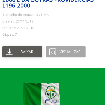
L196-2000
Tamanho do Arquivo: 3.71 MB
Created: 20/11/2018
Updated: 20/11/2018
Cliques: 74
BAIXAR
VISUALIZAR