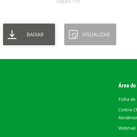
Cliques: 118
PORTAL DA
TRANSPARÊNCIA
FIQUE POR DENTRO DAS CONTAS PÚBLICAS!
BAIXAR
VISUALIZAR
Área do
Folha de
Contra-C
Rendiment
Webmail –