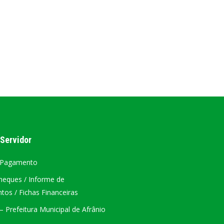
AL
PORTAL DA TRANSPARÊNCIA GERAL
ÁTRIO VIRTUAL
DIÁRIO OFICIAL
AFRÂNIO – PE
PLANO DE AÇÃO – SIAFIC
 Servidor
 Pagamento
heques / Informe de
os / Fichas Financeiras
 Prefeitura Municipal de Afrânio