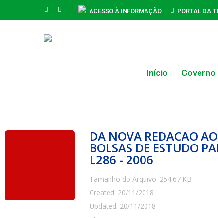
Skip
FACEBOOK
INSTAGRAM
ACESSO À INFORMAÇÃO
PORTAL DA 
to
main
content
Início
Governo
Hit enter to search or ESC to close
DA NOVA REDACAO AO 
BOLSAS DE ESTUDO PA
L286 - 2006
Tamanho do Arquivo: 254.67 KB
Created: 20/11/2018
Updated: 20/11/2018