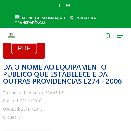
Skip
FACEBOOK
INSTAGRAM
to
main
ACESSO À INFORMAÇÃO
PORTAL DA
TRANSPARÊNCIA
content
Menu
search
DA O NOME AO EQUIPAMENTO
PUBLICO QUE ESTABELECE E DA
OUTRAS PROVIDENCIAS L274 - 2006
Tamanho do Arquivo: 206.93 KB
Created: 20/11/2018
Updated: 20/11/2018
Cliques: 61