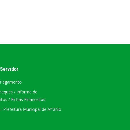
AL
PORTAL DA TRANSPARÊNCIA GERAL
ÁTRIO VIRTUAL
DIÁRIO OFICIAL
AFRÂNIO – PE
 Servidor
PLANO DE AÇÃO – SIAFIC
 Pagamento
heques / Informe de
os / Fichas Financeiras
 Prefeitura Municipal de Afrânio