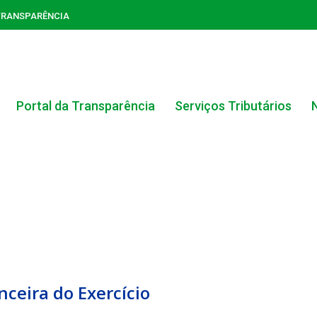
TRANSPARÊNCIA
Portal da Transparência
Serviços Tributários
ACERVO DO PORTAL DA TRANSPARÊNCIA
ceira do Exercício
CARTA DE SERVIÇOS AO CIDADÃO