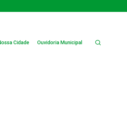
search
Nossa Cidade
Ouvidoria Municipal
EDITAL INTERNO SIMPLIFICADO 001/2025
EDITAIS E PUBLICAÇÕES – PROGRAMA BRASIL