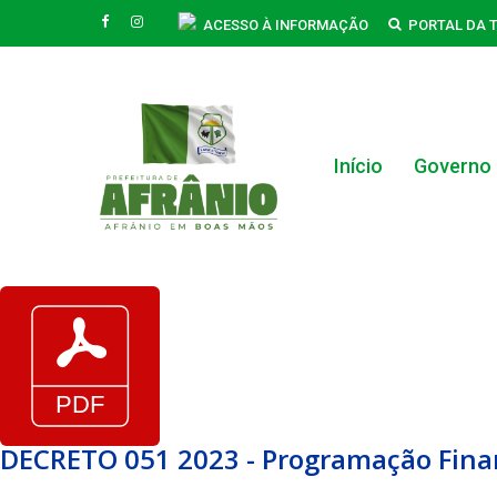
Skip
FACEBOOK
INSTAGRAM
ACESSO À INFORMAÇÃO
PORTAL DA 
to
main
content
Início
Governo
Hit enter to search or ESC to close
DECRETO 051 2023 - Programação Finan