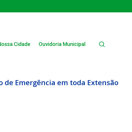
search
Nossa Cidade
Ouvidoria Municipal
ão de Emergência em toda Extensão
EDITAL INTERNO SIMPLIFICADO 001/2025
EDITAIS E PUBLICAÇÕES – PROGRAMA BRASIL