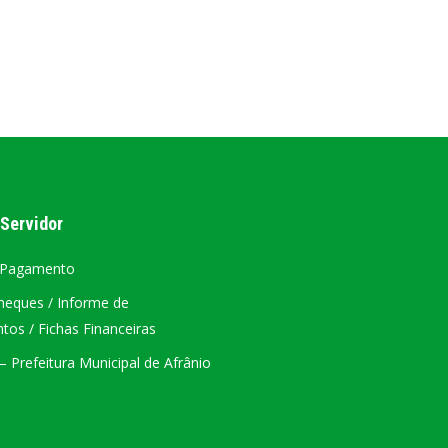
AL
PORTAL DA TRANSPARÊNCIA GERAL
ÁTRIO VIRTUAL
DIÁRIO OFICIAL
AFRÂNIO – PE
 Servidor
PLANO DE AÇÃO – SIAFIC
 Pagamento
heques / Informe de
os / Fichas Financeiras
 Prefeitura Municipal de Afrânio