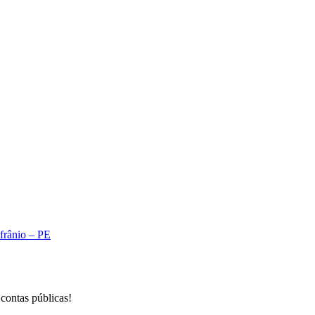
IA
Afrânio – PE
 contas públicas!