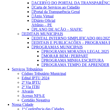
ACERVO DO PORTAL DA TRANSPARÊNC
Carta de Serviços ao Cidadão
Portal da Transparência Geral
Átrio Virtual
Diário Oficial
Afrânio – PE
PLANO DE AÇÃO – SIAFIC
EDITAIS MUNICIPAIS
EDITAL INTERNO SIMPLIFICADO 001/202
EDITAIS E PUBLICAÇÕES – PROGRAMA 
PROGRAMAS MUNICIPAIS
PROGRAMA MORADIA LEGAL 2025
MORAR BEM / PERPART
PROGRAMA MINHA ESCRITURA
PROGRAMA TEMPO DE APRENDER
Serviços Tributários
Código Tributário Municipal
Edital IPTU 2024
2ª Via IPTU
2ª Via ITBI
Alvarás
Acesso NFS-E
Certidão Negativa
Nossa Cidade
1ª Conferência das Cidades