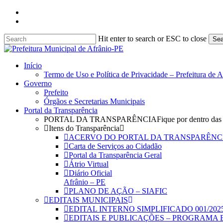
Skip
facebook
to
instagram
main
content
Hit enter to search or ESC to close
Sea
Close
Search
search
Menu
Início
Termo de Uso e Política de Privacidade – Prefeitura de 
Governo
Prefeito
Órgãos e Secretarias Municipais
Portal da Transparência
PORTAL DA TRANSPARÊNCIA
Fique por dentro das
Itens do Transparência
ACERVO DO PORTAL DA TRANSPARÊNC
Carta de Serviços ao Cidadão
Portal da Transparência Geral
Átrio Virtual
Diário Oficial
Afrânio – PE
PLANO DE AÇÃO – SIAFIC
EDITAIS MUNICIPAIS
EDITAL INTERNO SIMPLIFICADO 001/202
EDITAIS E PUBLICAÇÕES – PROGRAMA 