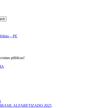
rch
Afrânio – PE
 contas públicas!
IA
5
BRASIL ALFABETIZADO 2025