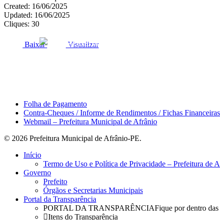
Created: 16/06/2025
Updated: 16/06/2025
Cliques: 30
ACESSO À INFORMAÇÃO
PORTAL DA TRANSPARÊNC
Baixar
Visualizar
Área do Servidor
Folha de Pagamento
Contra-Cheques / Informe de Rendimentos / Fichas Financeiras
Webmail – Prefeitura Municipal de Afrânio
© 2026 Prefeitura Municipal de Afrânio-PE.
Close
Início
Menu
Termo de Uso e Política de Privacidade – Prefeitura de 
Governo
Prefeito
Órgãos e Secretarias Municipais
Portal da Transparência
PORTAL DA TRANSPARÊNCIA
Fique por dentro das
Itens do Transparência