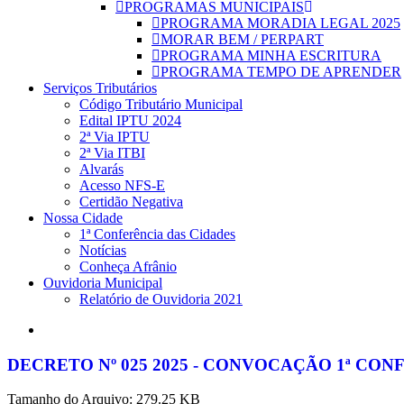
PROGRAMAS MUNICIPAIS
PROGRAMA MORADIA LEGAL 2025
MORAR BEM / PERPART
PROGRAMA MINHA ESCRITURA
PROGRAMA TEMPO DE APRENDER
Serviços Tributários
Código Tributário Municipal
Edital IPTU 2024
2ª Via IPTU
2ª Via ITBI
Alvarás
Acesso NFS-E
Certidão Negativa
Nossa Cidade
1ª Conferência das Cidades
Notícias
Conheça Afrânio
Ouvidoria Municipal
Relatório de Ouvidoria 2021
search
DECRETO Nº 025 2025 - CONVOCAÇÃO 1ª CON
Tamanho do Arquivo: 279.25 KB