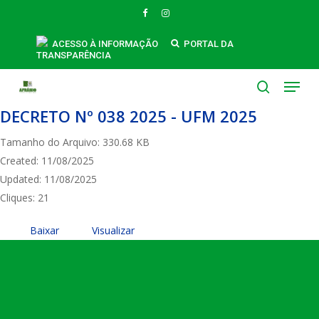
Skip
FACEBOOK
INSTAGRAM
to
main
ACESSO À INFORMAÇÃO
PORTAL DA
TRANSPARÊNCIA
content
Menu
search
DECRETO Nº 038 2025 - UFM 2025
Tamanho do Arquivo: 330.68 KB
Created: 11/08/2025
Updated: 11/08/2025
Cliques: 21
Baixar
Visualizar