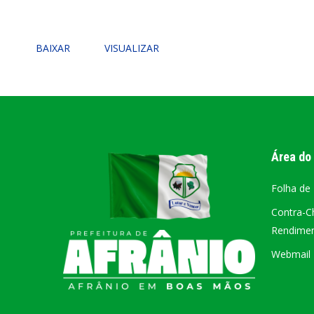
PORTAL DA
BAIXAR
VISUALIZAR
TRANSPARÊNCIA
FIQUE POR DENTRO DAS CONTAS PÚBLICAS!
Área do
Folha de
Contra-C
Rendiment
Webmail –