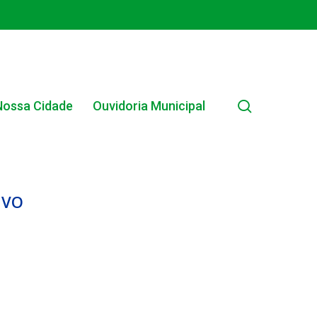
search
Nossa Cidade
Ouvidoria Municipal
IVO
EDITAL INTERNO SIMPLIFICADO 001/2025
EDITAIS E PUBLICAÇÕES – PROGRAMA BRASIL