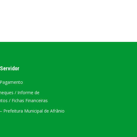
AL
PORTAL DA TRANSPARÊNCIA GERAL
ÁTRIO VIRTUAL
DIÁRIO OFICIAL
AFRÂNIO – PE
 Servidor
PLANO DE AÇÃO – SIAFIC
 Pagamento
heques / Informe de
os / Fichas Financeiras
 Prefeitura Municipal de Afrânio