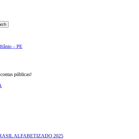
rch
Afrânio – PE
 contas públicas!
A
RASIL ALFABETIZADO 2025