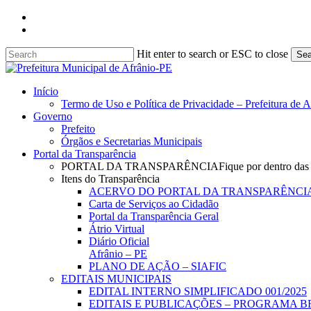
Skip
facebook
to
instagram
main
content
Hit enter to search or ESC to close
Sea
Close
Search
search
Menu
Início
Termo de Uso e Política de Privacidade – Prefeitura de 
Governo
Prefeito
Órgãos e Secretarias Municipais
Portal da Transparência
PORTAL DA TRANSPARÊNCIA
Fique por dentro das
Itens do Transparência
ACERVO DO PORTAL DA TRANSPARÊNCI
Carta de Serviços ao Cidadão
Portal da Transparência Geral
Átrio Virtual
Diário Oficial
Afrânio – PE
PLANO DE AÇÃO – SIAFIC
EDITAIS MUNICIPAIS
EDITAL INTERNO SIMPLIFICADO 001/2025
EDITAIS E PUBLICAÇÕES – PROGRAMA B