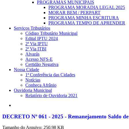
PROGRAMAS MUNICIPAIS
PROGRAMA MORADIA LEGAL 2025
MORAR BEM / PERPART
PROGRAMA MINHA ESCRITURA
PROGRAMA TEMPO DE APRENDER
Serviços Tributários
Código Tributário Municipal
Edital IPTU 2024
2ª Via IPTU
2ª Via ITBI
Alvarás
Acesso NFS-E
Certidão Negativa
Nossa Cidade
1ª Conferência das Cidades
Notícias
Conheça Afrânio
Ouvidoria Municipal
Relatório de Ouvidoria 2021
search
DECRETO Nº 061 - 2025 - Remanejamento Saldo de
Tamanho do Arquivo: 250.98 KB