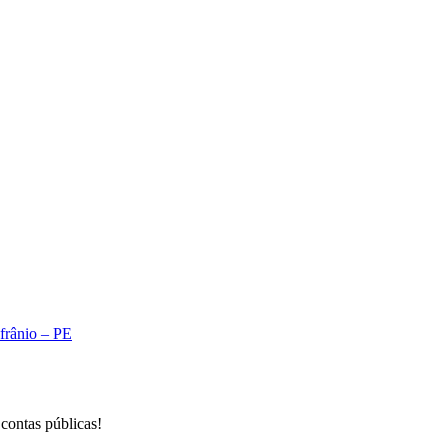
A
Afrânio – PE
 contas públicas!