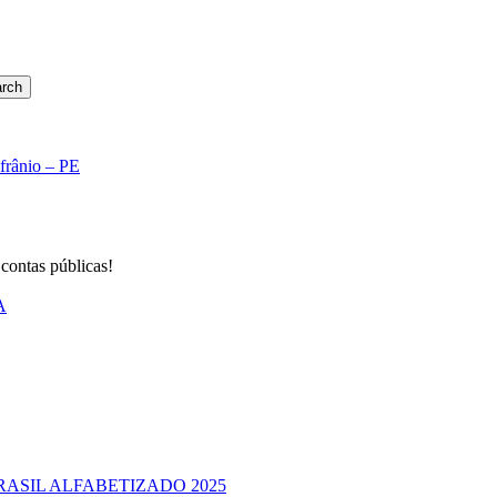
rch
Afrânio – PE
 contas públicas!
A
RASIL ALFABETIZADO 2025