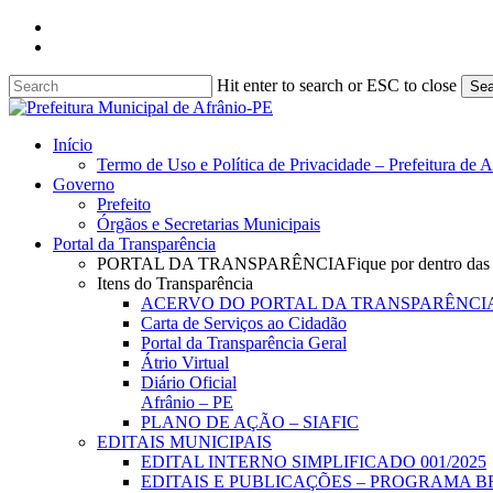
Skip
facebook
to
instagram
main
content
Hit enter to search or ESC to close
Sea
Close
Search
search
Menu
Início
Termo de Uso e Política de Privacidade – Prefeitura de 
Governo
Prefeito
Órgãos e Secretarias Municipais
Portal da Transparência
PORTAL DA TRANSPARÊNCIA
Fique por dentro das
Itens do Transparência
ACERVO DO PORTAL DA TRANSPARÊNCI
Carta de Serviços ao Cidadão
Portal da Transparência Geral
Átrio Virtual
Diário Oficial
Afrânio – PE
PLANO DE AÇÃO – SIAFIC
EDITAIS MUNICIPAIS
EDITAL INTERNO SIMPLIFICADO 001/2025
EDITAIS E PUBLICAÇÕES – PROGRAMA B