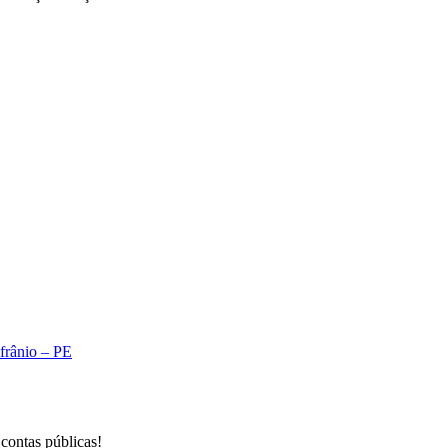
A
Afrânio – PE
 contas públicas!