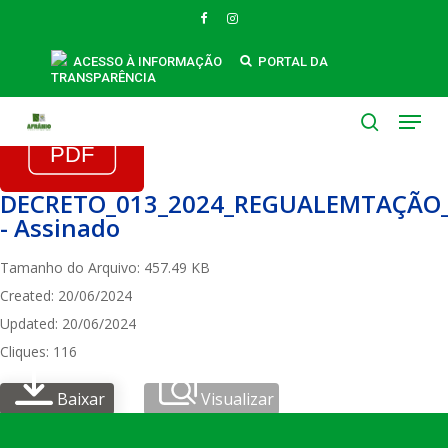
Skip
FACEBOOK
INSTAGRAM
to
main
ACESSO À INFORMAÇÃO
PORTAL DA
TRANSPARÊNCIA
content
Menu
search
DECRETO_013_2024_REGUALEMTAÇÃO_
- Assinado
Tamanho do Arquivo: 457.49 KB
Created: 20/06/2024
Updated: 20/06/2024
Cliques: 116
Baixar
Visualizar