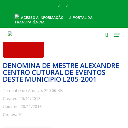
Skip
FACEBOOK
INSTAGRAM
to
main
ACESSO À INFORMAÇÃO
PORTAL DA
TRANSPARÊNCIA
content
Menu
search
DENOMINA DE MESTRE ALEXANDRE
CENTRO CUTURAL DE EVENTOS
DESTE MUNICIPIO L205-2001
Tamanho do Arquivo: 200.06 KB
Created: 20/11/2018
Updated: 20/11/2018
Cliques: 76