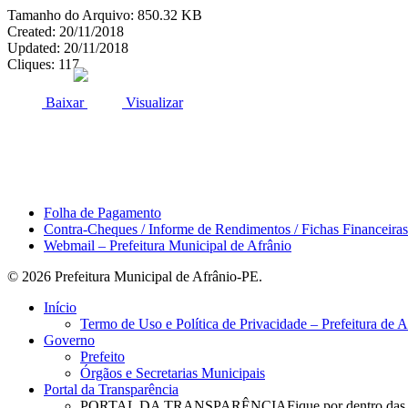
Tamanho do Arquivo: 850.32 KB
Created: 20/11/2018
Updated: 20/11/2018
Cliques: 117
ACESSO À INFORMAÇÃO
PORTAL DA TRANSPARÊNCI
Baixar
Visualizar
Área do Servidor
Folha de Pagamento
Contra-Cheques / Informe de Rendimentos / Fichas Financeiras
Webmail – Prefeitura Municipal de Afrânio
© 2026 Prefeitura Municipal de Afrânio-PE.
Close
Início
Menu
Termo de Uso e Política de Privacidade – Prefeitura de 
Governo
Prefeito
Órgãos e Secretarias Municipais
Portal da Transparência
PORTAL DA TRANSPARÊNCIA
Fique por dentro das