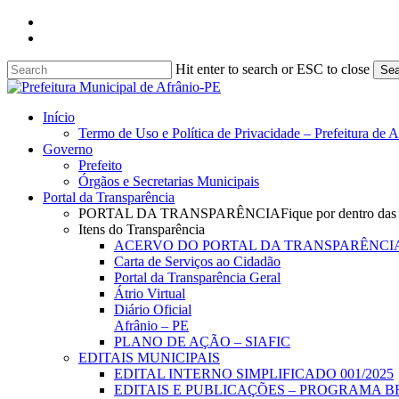
Skip
facebook
to
instagram
main
content
Hit enter to search or ESC to close
Sea
Close
Search
search
Menu
Início
Termo de Uso e Política de Privacidade – Prefeitura de 
Governo
Prefeito
Órgãos e Secretarias Municipais
Portal da Transparência
PORTAL DA TRANSPARÊNCIA
Fique por dentro das
Itens do Transparência
ACERVO DO PORTAL DA TRANSPARÊNCI
Carta de Serviços ao Cidadão
Portal da Transparência Geral
Átrio Virtual
Diário Oficial
Afrânio – PE
PLANO DE AÇÃO – SIAFIC
EDITAIS MUNICIPAIS
EDITAL INTERNO SIMPLIFICADO 001/2025
EDITAIS E PUBLICAÇÕES – PROGRAMA B