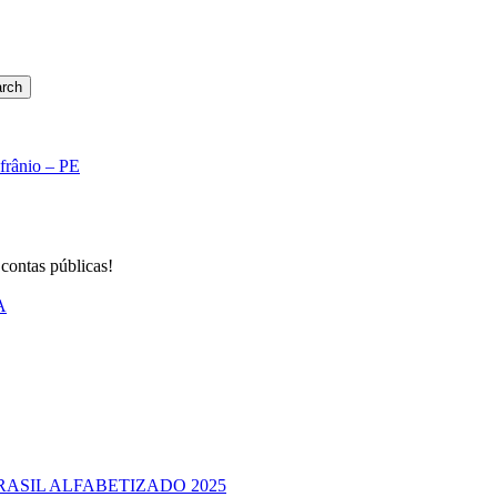
rch
Afrânio – PE
 contas públicas!
A
RASIL ALFABETIZADO 2025