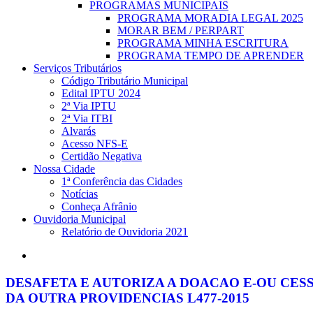
PROGRAMAS MUNICIPAIS
PROGRAMA MORADIA LEGAL 2025
MORAR BEM / PERPART
PROGRAMA MINHA ESCRITURA
PROGRAMA TEMPO DE APRENDER
Serviços Tributários
Código Tributário Municipal
Edital IPTU 2024
2ª Via IPTU
2ª Via ITBI
Alvarás
Acesso NFS-E
Certidão Negativa
Nossa Cidade
1ª Conferência das Cidades
Notícias
Conheça Afrânio
Ouvidoria Municipal
Relatório de Ouvidoria 2021
search
DESAFETA E AUTORIZA A DOACAO E-OU CES
DA OUTRA PROVIDENCIAS L477-2015