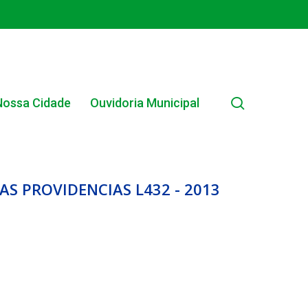
search
Nossa Cidade
Ouvidoria Municipal
S PROVIDENCIAS L432 - 2013
EDITAIS MUNICIPAIS
EDITAL INTERNO SIMPLIFICADO 001/2025
EDITAIS E PUBLICAÇÕES – PROGRAMA BRASIL
ALFABETIZADO 2025