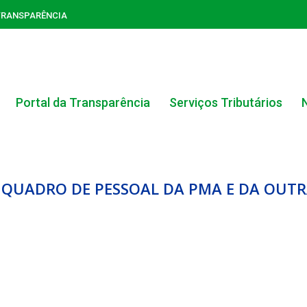
TRANSPARÊNCIA
Portal da Transparência
Serviços Tributários
 QUADRO DE PESSOAL DA PMA E DA OUTRA
ACERVO DO PORTAL DA TRANSPARÊNCIA
CARTA DE SERVIÇOS AO CIDADÃO
PORTAL DA TRANSPARÊNCIA GERAL