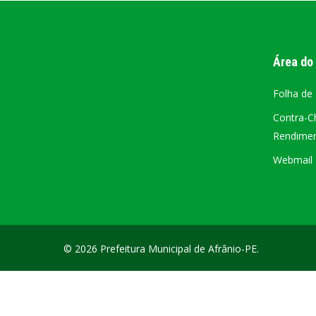
PORTAL DA
TRANSPARÊNCIA
Área do
FIQUE POR DENTRO DAS CONTAS PÚBLICAS!
Folha de
Contra-C
Rendiment
Webmail –
© 2026 Prefeitura Municipal de Afrânio-PE.