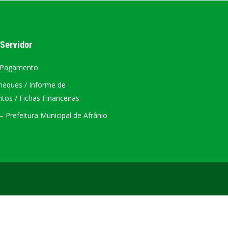
ÁTRIO VIRTUAL
 Servidor
DIÁRIO OFICIAL
AFRÂNIO – PE
 Pagamento
heques / Informe de
PLANO DE AÇÃO – SIAFIC
os / Fichas Financeiras
 Prefeitura Municipal de Afrânio