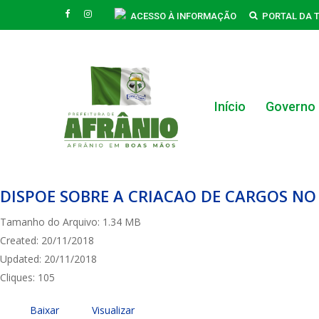
Skip
FACEBOOK
INSTAGRAM
ACESSO À INFORMAÇÃO
PORTAL DA 
to
main
content
Início
Governo
Hit enter to search or ESC to close
DISPOE SOBRE A CRIACAO DE CARGOS NO
Tamanho do Arquivo: 1.34 MB
Created: 20/11/2018
Updated: 20/11/2018
Cliques: 105
Baixar
Visualizar