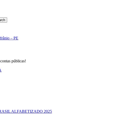
rch
Afrânio – PE
 contas públicas!
A
RASIL ALFABETIZADO 2025