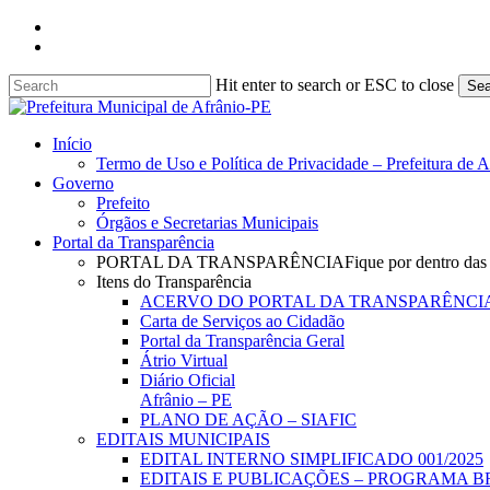
Skip
facebook
to
instagram
main
content
Hit enter to search or ESC to close
Sea
Close
Search
search
Menu
Início
Termo de Uso e Política de Privacidade – Prefeitura de 
Governo
Prefeito
Órgãos e Secretarias Municipais
Portal da Transparência
PORTAL DA TRANSPARÊNCIA
Fique por dentro das
Itens do Transparência
ACERVO DO PORTAL DA TRANSPARÊNCI
Carta de Serviços ao Cidadão
Portal da Transparência Geral
Átrio Virtual
Diário Oficial
Afrânio – PE
PLANO DE AÇÃO – SIAFIC
EDITAIS MUNICIPAIS
EDITAL INTERNO SIMPLIFICADO 001/2025
EDITAIS E PUBLICAÇÕES – PROGRAMA B