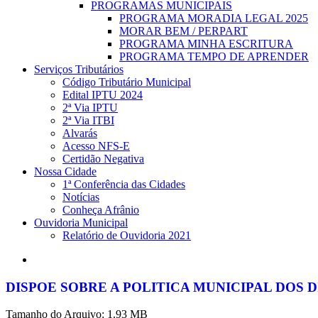
PROGRAMAS MUNICIPAIS
PROGRAMA MORADIA LEGAL 2025
MORAR BEM / PERPART
PROGRAMA MINHA ESCRITURA
PROGRAMA TEMPO DE APRENDER
Serviços Tributários
Código Tributário Municipal
Edital IPTU 2024
2ª Via IPTU
2ª Via ITBI
Alvarás
Acesso NFS-E
Certidão Negativa
Nossa Cidade
1ª Conferência das Cidades
Notícias
Conheça Afrânio
Ouvidoria Municipal
Relatório de Ouvidoria 2021
search
DISPOE SOBRE A POLITICA MUNICIPAL DOS D
Tamanho do Arquivo: 1.93 MB