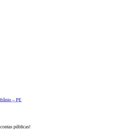
A
Afrânio – PE
 contas públicas!