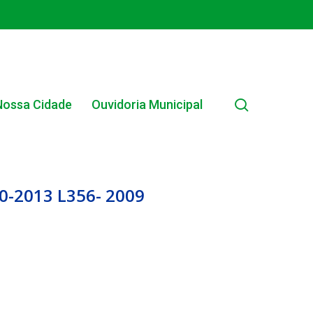
search
Nossa Cidade
Ouvidoria Municipal
-2013 L356- 2009
EDITAL INTERNO SIMPLIFICADO 001/2025
EDITAIS E PUBLICAÇÕES – PROGRAMA BRASIL