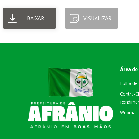
PORTAL DA
BAIXAR
VISUALIZAR
TRANSPARÊNCIA
FIQUE POR DENTRO DAS CONTAS PÚBLICAS!
Área do
Folha de
Contra-C
Rendiment
Webmail –