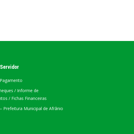
AL
PORTAL DA TRANSPARÊNCIA GERAL
ÁTRIO VIRTUAL
DIÁRIO OFICIAL
AFRÂNIO – PE
 Servidor
PLANO DE AÇÃO – SIAFIC
 Pagamento
heques / Informe de
os / Fichas Financeiras
 Prefeitura Municipal de Afrânio