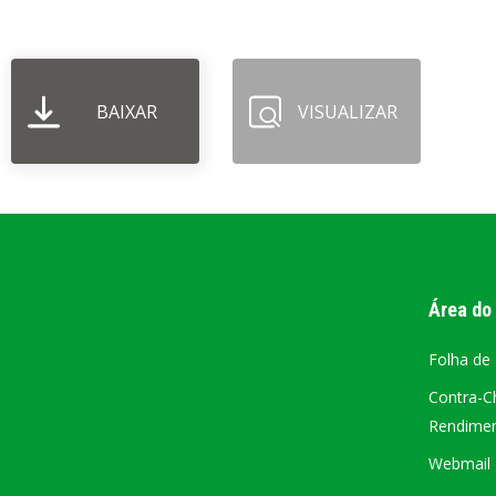
PORTAL DA
TRANSPARÊNCIA
BAIXAR
VISUALIZAR
FIQUE POR DENTRO DAS CONTAS PÚBLICAS!
Área do
Folha de
Contra-C
Rendiment
Webmail –