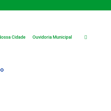
search
Nossa Cidade
Ouvidoria Municipal
do
EDITAL INTERNO SIMPLIFICADO 001/2025
EDITAIS E PUBLICAÇÕES – PROGRAMA BRASIL