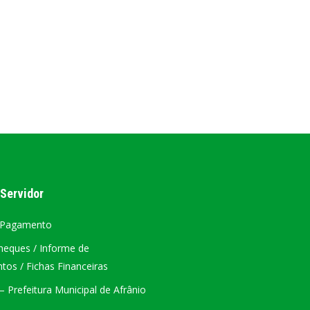
AL
PORTAL DA TRANSPARÊNCIA GERAL
ÁTRIO VIRTUAL
DIÁRIO OFICIAL
AFRÂNIO – PE
PLANO DE AÇÃO – SIAFIC
 Servidor
 Pagamento
heques / Informe de
os / Fichas Financeiras
 Prefeitura Municipal de Afrânio