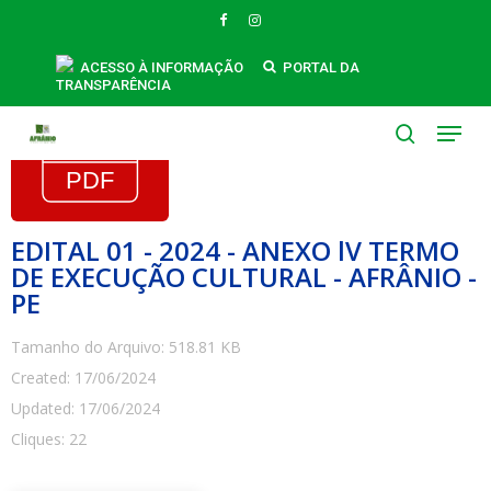
Skip
FACEBOOK
INSTAGRAM
to
main
ACESSO À INFORMAÇÃO
PORTAL DA
TRANSPARÊNCIA
content
Menu
search
EDITAL 01 - 2024 - ANEXO lV TERMO
DE EXECUÇÃO CULTURAL - AFRÂNIO -
PE
Tamanho do Arquivo: 518.81 KB
Created: 17/06/2024
Updated: 17/06/2024
Cliques: 22